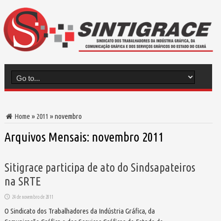
Home
»
2011
»
novembro
Arquivos Mensais:
novembro 2011
Sitigrace participa de ato do Sindsapateiros
na SRTE
24 de novembro de 2011
O Sindicato dos Trabalhadores da Indústria Gráfica, da