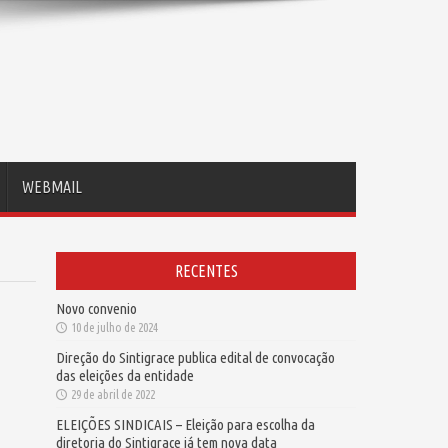
WEBMAIL
RECENTES
Novo convenio
10 de julho de 2024
Direção do Sintigrace publica edital de convocação
das eleições da entidade
29 de abril de 2022
ELEIÇÕES SINDICAIS – Eleição para escolha da
diretoria do Sintigrace já tem nova data