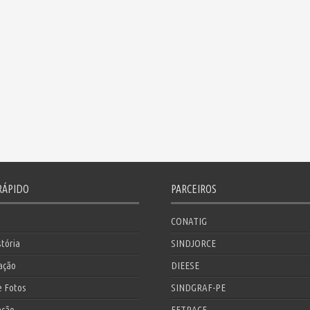
RÁPIDO
PARCEIROS
CONATIG
tória
SINDJORCE
zação
DIEESE
e Fotos
SINDGRAF-PE
ação
FETRACE