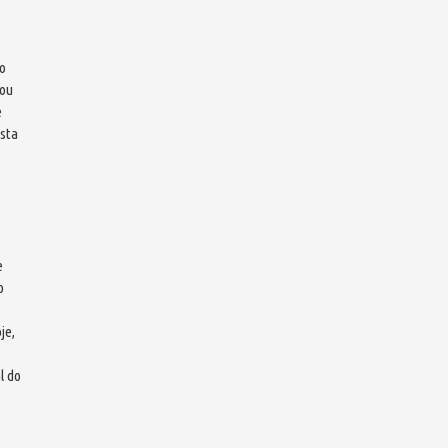
do
gou
e
sta
e
o
je,
l do