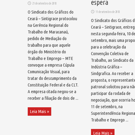
espera
21 de setembro de 2018
O Sindicato dos Gráficos do
11 de setembro de 2018
Ceará – Sintigrace protocolou
O Sindicato dos Gráficos 
na Gerência Regional do
Ceará – Sintigrace, entre
Trabalho de Maracanaú,
nesta segunda-feira, 10 d
pedido de Mediação do
setembro, mais uma propo
trabalho para que aquele
para a celebração da
órgão do Ministério do
Convenção Coletiva de
Trabalho e Emprego – MTE
Trabalho, ao Sindicato da
convoque a empresa Cúpula
Indústria Gráfica –
Comunicação Visual, para
Sindgrafica. Ao receber a
tratar do descumprimento da
proposta, o representant
Constituição Federal e da CLT.
patronal solicitou para nã
A empresa citada negou-se a
participar da rodada de
receber a filiação de dois de ...
negociação, que ocorria ho
11 de setembro, na
Leia Mais »
Superintendência Regiona
Trabalho e Emprego ...
Leia Mais »