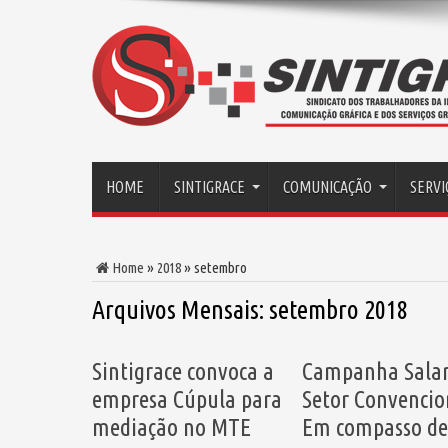
HOME
SINTIGRACE
COMUNICAÇÃO
SERVI
Home
»
2018
»
setembro
Arquivos Mensais:
setembro 2018
Sintigrace convoca a
Campanha Salar
empresa Cúpula para
Setor Convencio
mediação no MTE
Em compasso de