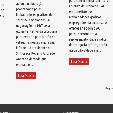
para tentar fechar um Acordo
adiou a mobilização
 de
Coletivo de Trabalho – ACT,
programada pelos
o de
em beneficio dos
trabalhadores gráficos do
uste
trabalhadores gráficos
setor de embalagens. A
empregados da empresa. A
negociação na PRT será a
empresa negocia o ACT
última tentativa da categoria
porque reconhece a
para evitar a paralização da
representatividade sindical
categoria nessas empresas,
da categoria gráfica, porém
informou o presidente do
alega dificuldade em ...
Sintigrace Rogério Andrade.
Andrade defende que
Leia Mais »
enquanto ...
Leia Mais »
Pagina