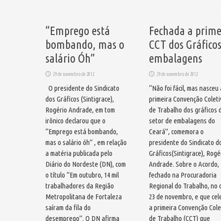
“Emprego está
Fechada a prime
bombando, mas o
CCT dos Gráficos
salário Óh”
embalagens
29 de novembro de 2012
29 de novembro de 2012
O presidente do Sindicato
“Não foi fácil, mas nasceu 
dos Gráficos (Sintigrace),
primeira Convenção Coleti
Rogério Andrade, em tom
de Trabalho dos gráficos 
irônico declarou que o
setor de embalagens do
“Emprego está bombando,
Ceará”, comemora o
mas o salário óh’’ , em relação
presidente do Sindicato d
a matéria publicada pelo
Gráficos(Sintigrace), Rogé
Diário do Nordeste (DN), com
Andrade. Sobre o Acordo,
o título “Em outubro, 14 mil
fechado na Procuradoria
trabalhadores da Região
Regional do Trabalho, no 
Metropolitana de Fortaleza
23 de novembro, e que cel
saíram da fila do
a primeira Convenção Cole
desemprego”. O DN afirma
de Trabalho (CCT) que