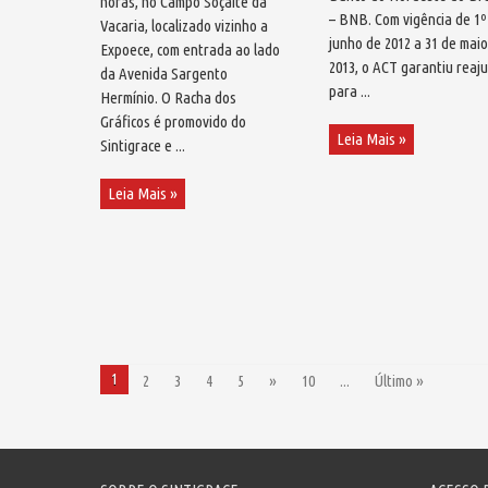
horas, no Campo Soçaite da
– BNB. Com vigência de 1º
Vacaria, localizado vizinho a
junho de 2012 a 31 de mai
Expoece, com entrada ao lado
2013, o ACT garantiu reaj
da Avenida Sargento
para ...
Hermínio. O Racha dos
Gráficos é promovido do
Leia Mais »
Sintigrace e ...
Leia Mais »
1
2
3
4
5
»
10
...
Último »