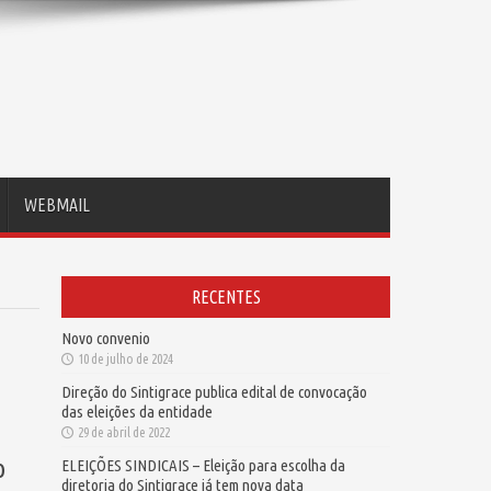
WEBMAIL
RECENTES
Novo convenio
10 de julho de 2024
Direção do Sintigrace publica edital de convocação
das eleições da entidade
29 de abril de 2022
o
ELEIÇÕES SINDICAIS – Eleição para escolha da
diretoria do Sintigrace já tem nova data