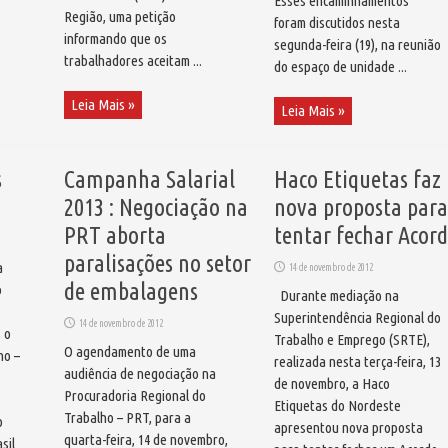
Esses encaminhamentos
Região, uma petição
foram discutidos nesta
s
informando que os
segunda-feira (19), na reunião
trabalhadores aceitam ...
do espaço de unidade ...
Leia Mais »
Leia Mais »
s
Campanha Salarial
Haco Etiquetas faz
2013 : Negociação na
nova proposta para
PRT aborta
tentar fechar Acor
paralisações no setor
a
14 de novembro de 2012
de embalagens
o
Durante mediação na
Superintendência Regional do
14 de novembro de 2012
 o
Trabalho e Emprego (SRTE),
O agendamento de uma
ho –
realizada nesta terça-feira, 13
audiência de negociação na
de novembro, a Haco
Procuradoria Regional do
Etiquetas do Nordeste
Trabalho – PRT, para a
o
apresentou nova proposta
quarta-feira, 14 de novembro,
sil