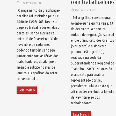
com trabalhadores
17 de dezembro de 2012
O pagamento da gratificação
17 de dezembro de 2012
natalina foi instituída pela Lei
Setor gráfico convencional
4.090 de 13/07/1962. Deve ser
Aconteceu na quinta-feira, 13
pago ao trabalhador em duas
de dezembro, a primeira
parcelas, sendo a primeira
rodada de negociação salarial
entre 1º de fevereiro e 30 de
entre o Sindicato dos Gráficos
novembro de cada ano,
(Sintigrace) e o sindicato
podendo também ser paga
patronal (Sindgrafica) ,
juntamente com as férias dos
realizada na sede da
trabalhadores, desde que o
Superintendência Regional do
mesmo a solicite no mês de
Trabalho – SRTE. Na ocasião
janeiro. Os gráficos do setor
o sindicato patronal foi
convencional ...
representado por seu
presidente Eulálio Costa que
Leia Mais »
afirmou ter recebido a Minuta
de Revindicação dos
trabalhadores, ...
Leia Mais »