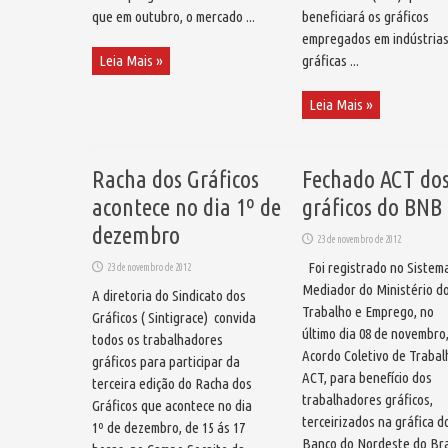
que em outubro, o mercado ...
beneficiará os gráficos
empregados em indústria
Leia Mais »
gráficas ...
Leia Mais »
Racha dos Gráficos
Fechado ACT do
acontece no dia 1º de
gráficos do BNB
dezembro
23 de novembro de 2012
Foi registrado no Sistem
23 de novembro de 2012
Mediador do Ministério d
A diretoria do Sindicato dos
Trabalho e Emprego, no
Gráficos ( Sintigrace) convida
último dia 08 de novembro,
todos os trabalhadores
Acordo Coletivo de Trabal
gráficos para participar da
ACT, para benefício dos
terceira edição do Racha dos
trabalhadores gráficos,
Gráficos que acontece no dia
terceirizados na gráfica d
1º de dezembro, de 15 ás 17
Banco do Nordeste do Bra