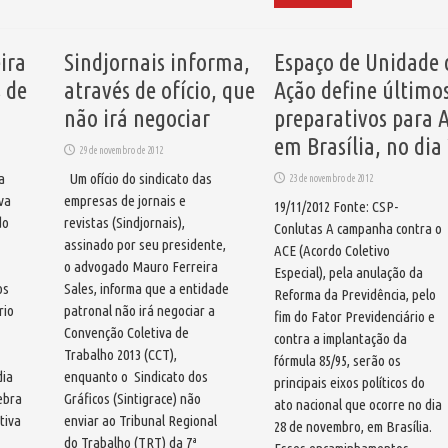
ira
Sindjornais informa,
Espaço de Unidade 
 de
através de ofício, que
Ação define último
não irá negociar
preparativos para 
em Brasília, no dia
29 de novembro de 2012
a
Um ofício do sindicato das
23 de novembro de 2012
va
empresas de jornais e
19/11/2012 Fonte: CSP-
do
revistas (Sindjornais),
Conlutas A campanha contra o
assinado por seu presidente,
ACE (Acordo Coletivo
o advogado Mauro Ferreira
Especial), pela anulação da
os
Sales, informa que a entidade
Reforma da Previdência, pelo
rio
patronal não irá negociar a
fim do Fator Previdenciário e
Convenção Coletiva de
contra a implantação da
Trabalho 2013 (CCT),
fórmula 85/95, serão os
dia
enquanto o Sindicato dos
principais eixos políticos do
ebra
Gráficos (Sintigrace) não
ato nacional que ocorre no dia
tiva
enviar ao Tribunal Regional
28 de novembro, em Brasília.
do Trabalho (TRT) da 7ª