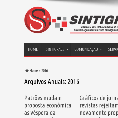
HOME
SINTIGRACE
COMUNICAÇÃO
SERVI
Home
»
2016
Arquivos Anuais:
2016
Patrões mudam
Gráficos de jorna
proposta econômica
revistas rejeita
as véspera da
novamente prop