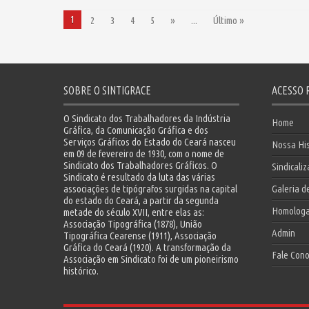
1
2
3
4
5
»
...
Último »
SOBRE O SINTIGRACE
ACESSO 
O Sindicato dos Trabalhadores da Indústria
Home
Gráfica, da Comunicação Gráfica e dos
Serviços Gráficos do Estado do Ceará nasceu
Nossa His
em 09 de fevereiro de 1930, com o nome de
Sindicato dos Trabalhadores Gráficos. O
Sindicali
Sindicato é resultado da luta das várias
associações de tipógrafos surgidas na capital
Galeria d
do estado do Ceará, a partir da segunda
Homolog
metade do século XVII, entre elas as:
Associação Tipográfica (1878), União
Admin
Tipográfica Cearense (1911), Associação
Gráfica do Ceará (1920). A transformação da
Fale Con
Associação em Sindicato foi de um pioneirismo
histórico.