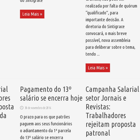
do Sintigrace
realizada por falta de quórum
“qualificado”, para
Leia Mais »
importante decisão. A
diretoria do Sintigrace
convocará, o mais breve
possível, nova assembleia
para deliberar sobre o tema,
tendo ...
Leia Mais »
ial
Pagamento do 13º
Campanha Salarial
ores
salário se encerra hoje
setor Jornais e
posta
Revistas:
30 de novembro de 2016
 da
Trabalhadores
O prazo para os que patrões
rejeitam proposta
paguem aos seus funcionários
o adiantamento da 1ª parcela
patronal
do 13º salário se encerra