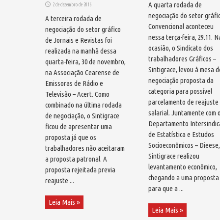
A quarta rodada de
2 de dezembro de 2016
negociação do setor gráfi
A terceira rodada de
Convencional aconteceu
negociação do setor gráfico
nessa terça-feira, 29.11. N
de Jornais e Revistas foi
ocasião, o Sindicato dos
realizada na manhã dessa
trabalhadores Gráficos –
quarta-feira, 30 de novembro,
Sintigrace, levou à mesa d
na Associação Cearense de
negociação proposta da
Emissoras de Rádio e
categoria para possível
Televisão – Acert. Como
parcelamento de reajuste
combinado na última rodada
salarial. Juntamente com 
de negociação, o Sintigrace
Departamento Intersindic
ficou de apresentar uma
de Estatística e Estudos
proposta já que os
Socioeconômicos – Dieese,
trabalhadores não aceitaram
Sintigrace realizou
a proposta patronal. A
levantamento econômico,
proposta rejeitada previa
chegando a uma proposta
reajuste ...
para que a ...
Leia Mais »
Leia Mais »