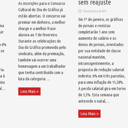
sem reajuste
As inscrições para o Concurso
Cultural do Dia do Gráfico já
19 de dezembro de 2016
estão abertas. O concurso vai
Em 1º de janeiro, os gráficos
premiar em dinheiro, a melhor
uma
de jornais e revistas
charge e a melhor frase
que
completarão 1 ano sem
alusiva ao 7 de fevereiro.
aumento de salário e os
Durante as celebrações do
m 6%
donos de jornais, orientados
Dia do Gráfico promovido pelo
 se
por sua entidade de classe
sindicato, além da premiação,
a
nacional mantém,
também vai ocorrer uma
intransigentemente, a
homenagem a um trabalhador
ia.
proposta de redução salarial
que tenha contribuído com a
ia à
indireta: 6% em três parcelas,
luta da categoria. ...
viou
para uma inflação de 11,28%.
 ...
A perda salarial gira em torno
Leia Mais »
de 5,5%. Esta semana que
antecede o natal, ...
Leia Mais »