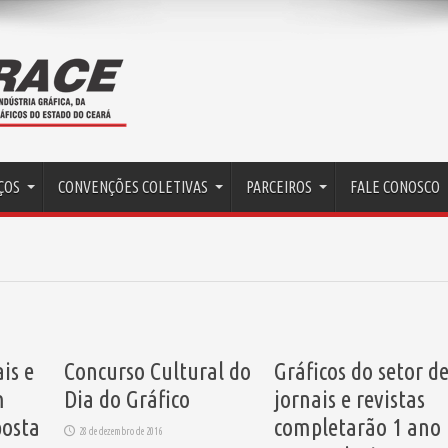
ÇOS
CONVENÇÕES COLETIVAS
PARCEIROS
FALE CONOSCO
is e
Concurso Cultural do
Gráficos do setor d
m
Dia do Gráfico
jornais e revistas
osta
completarão 1 ano
28 de dezembro de 2016