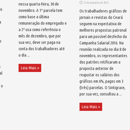
21 de novembro de 2016
nessa quarta-feira, 30 de
co
novembro. A 1ª parcela tem
Os trabalhadores gráficos de
como base a última
jornais e revistas do Ceará
a
remuneração do empregado e
seguem na expectativa de
a 2ª usa como referência o
melhores propostas patronal
mês de dezembro, que por
para um possível desfecho da
e
sua vez, deve ser paga na
Campanha Salarial 2016. Na
conta dos trabalhadores até
reunião realizada no dia 8 de
o dia ...
novembro, os representantes
dos patrões retificaram a
o
Leia Mais »
proposta anterior de
al
reajustar os salários dos
gráficos em 6%, pagos em 3
 o
(três) parcelas. O Sintigrace,
por sua vez, consultou a ...
Leia Mais »