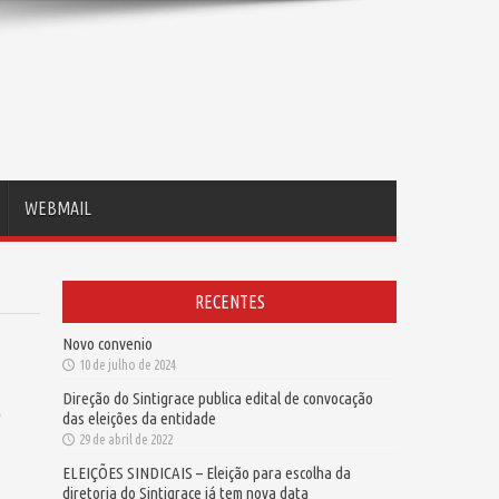
WEBMAIL
RECENTES
Novo convenio
10 de julho de 2024
Direção do Sintigrace publica edital de convocação
e
das eleições da entidade
29 de abril de 2022
ELEIÇÕES SINDICAIS – Eleição para escolha da
diretoria do Sintigrace já tem nova data