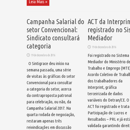
Leia Mais »
Campanha Salarial do
ACT da Interpri
setor Convencional:
registrado no S
Sindicato consultará
Mediador
categoria
19 de dezembro de 2016
Foi registrado no Sistema
19 de dezembro de 2016
Mediador do Ministério d
O Sintigrace deu início na
Trabalho e Emprego (MTE)
semana passada, uma série
Acordo Coletivo de Trabal
de visitas às gráficas do setor
dos trabalhadores da
Convencional para consultar
Interprint, gráfica
a categoria do setor, acerca
terceirizada de dados
da contraproposta patronal
variáveis do Detran/CE. O
para celebração, ou não, da
ACT foi registrado e trata
Campanha Salarial 2017. Na
Participação de Lucros e
quarta rodada de negociação,
Resultados – PRL e já est
restaram apenas três
validada garantindo direi
reivindicações em discussão