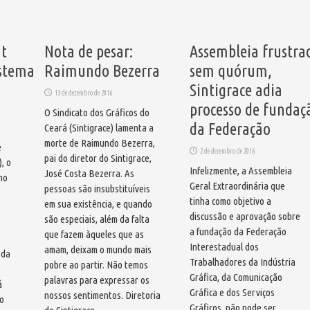
nt
Nota de pesar:
Assembleia frustra
istema
Raimundo Bezerra
sem quórum,
Sintigrace adia
13 de dezembro de 2016
processo de fundaç
O Sindicato dos Gráficos do
da Federação
Ceará (Sintigrace) lamenta a
morte de Raimundo Bezerra,
e
2 de dezembro de 2016
pai do diretor do Sintigrace,
, o
Infelizmente, a Assembleia
José Costa Bezerra. As
ho
Geral Extraordinária que
pessoas são insubstituíveis
tinha como objetivo a
em sua existência, e quando
discussão e aprovação sobre
são especiais, além da falta
a fundação da Federação
que fazem àqueles que as
Interestadual dos
amam, deixam o mundo mais
 da
Trabalhadores da Indústria
pobre ao partir. Não temos
Gráfica, da Comunicação
palavras para expressar os
á
Gráfica e dos Serviços
nossos sentimentos. Diretoria
to
Gráficos, não pode ser