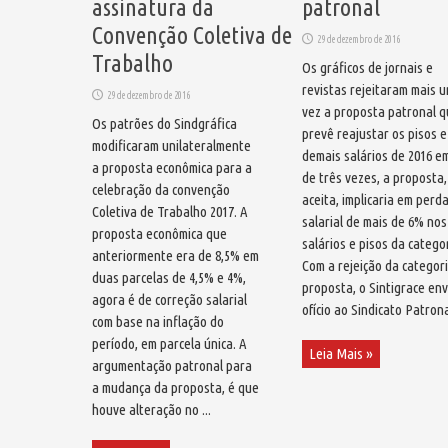
assinatura da
patronal
Convenção Coletiva de
29 de dezembro de 2016
Trabalho
Os gráficos de jornais e
revistas rejeitaram mais 
29 de dezembro de 2016
vez a proposta patronal 
Os patrões do Sindgráfica
prevê reajustar os pisos e
modificaram unilateralmente
demais salários de 2016 e
a proposta econômica para a
de três vezes, a proposta,
celebração da convenção
aceita, implicaria em perd
Coletiva de Trabalho 2017. A
salarial de mais de 6% nos
proposta econômica que
salários e pisos da categor
anteriormente era de 8,5% em
Com a rejeição da categor
duas parcelas de 4,5% e 4%,
proposta, o Sintigrace en
agora é de correção salarial
ofício ao Sindicato Patronal
com base na inflação do
período, em parcela única. A
Leia Mais »
argumentação patronal para
a mudança da proposta, é que
houve alteração no ...