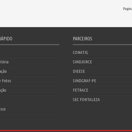
Pagina
RÁPIDO
PARCEIROS
CONATIG
tória
SINDJORCE
zação
DIEESE
e Fotos
SINDGRAF-PE
ação
FETRACE
SEC FORTALEZA
osco